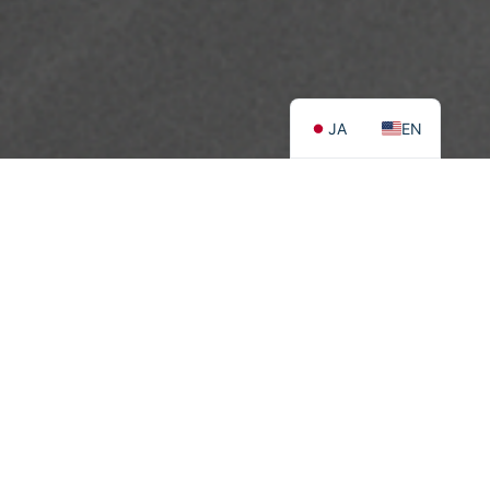
JA
EN
「AImirun（アイミルン）」の Android版を公開しま
2023.11.01
した
アイミルンの対応言語にポルトガル語を追加しました
2026.07.27
ホームページをリニューアルしました
2025.08.30
「AImirun（アイミルン）」の Android版を公開しま
2023.11.01
した
アイミルンの対応言語にポルトガル語を追加しました
2026.07.27
About Us
医療と、確かな技術をつなぐ